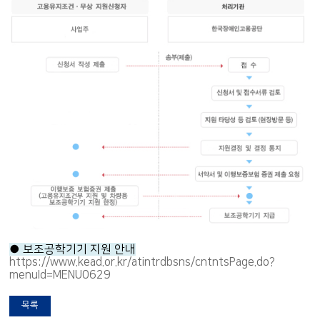
● 보조공학기기 지원 안내
https://www.kead.or.kr/atintrdbsns/cntntsPage.do?
menuId=MENU0629
목록