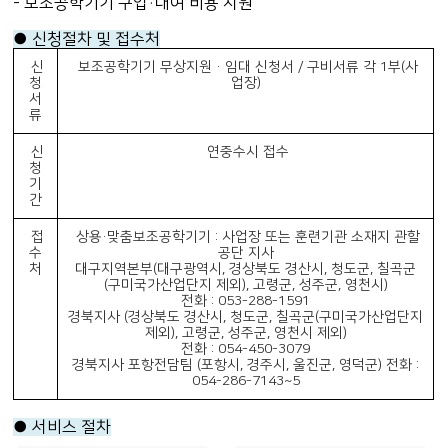
- 보조공학기기 구입
·
대여 비용 지원
● 신청절차 및 접수처
신
보조공학기기 무상지원 · 임대 신청서 / 구비서류 각 1부(사
청
업장)
서
류
신
연중수시 접수
청
기
간
접
상용·맞춤보조공학기기 : 사업장 또는 훈련기관 소재지 관할
수
공단 지사
처
대구지역본부(대구광역시, 경상북도 경산시, 청도군, 칠곡군
(구미국가산업단지 제외), 고령군, 성주군, 영천시)
전화 : 053-288-1591
경북지사 (경상북도 경산시, 청도군, 칠곡군(구미국가산업단지
제외), 고령군, 성주군, 영천시 제외)
전화 : 054-450-3079
경북지사 포항전담팀 (포항시, 경주시, 울진군, 영덕군) 전화 :
054-286-7143~5
● 서비스 절차