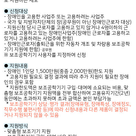
로 지원하는 제도
● 신청대상
- 장애인을 고용한 사업주 또는 고용하려는 사업주
- 국가 및 지방자치단체의 장(공무원이 아닌 장애인근로자 대상)
- 지원신청 당시 근로자를 고용하고 있지 않거나 4명이하의 근
로자를 고용하고 있는 장애인사업주(장애인 근로자를 고용하고
있거나 고용하려는 사업주에 한함)
- 장애인근로자(출퇴근을 위한 자동차 개조 및 차량용 보조공학
기기 지원에 한함)
·
공무원
※ 보조공학기기 사용자를 지정하여 신청
● 지원내용
- 장애인 1인당 1,500만원(중증 2,000만원)한도 지원
* 고용지원 필요도 결정 결과에 따라 추가 지원이 필요한 장애
인의 경우 포함
*
지원한도액은 보조공학기기 구입·대여에 소요되는 비용, 맞
춤형 보조공학기기 지원액을 전부 합산하여 고용유지기간(2년)
동안에는 초과하지 못하며 초과 금액은 본인 부담가능
*
보조공학기기 상담·평가 결과(장애유형, 장애특성, 장애정도,
직무수행 불편사항 등)에 따라 신청내용과 다른 제품이 결정되
거나 지원되지 않을 수 있음
● 지원방식
- 맞춤형 보조기기 지원