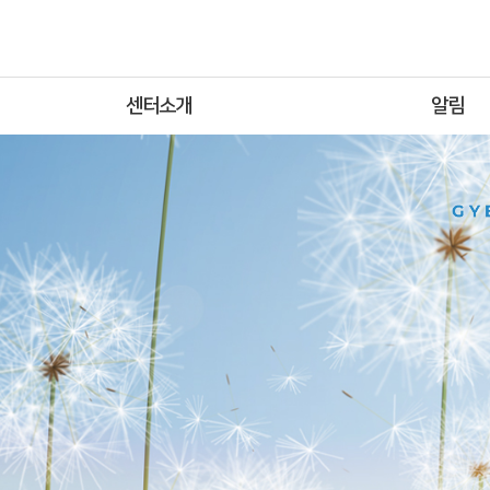
센터소개
알림
인사말
공지사항
센터소개
지원사업
조직도
보도자료
오시는길
포토갤러리