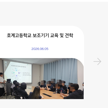
호계고등학교 보조기기 교육 및 견학
남창
2026.06.05