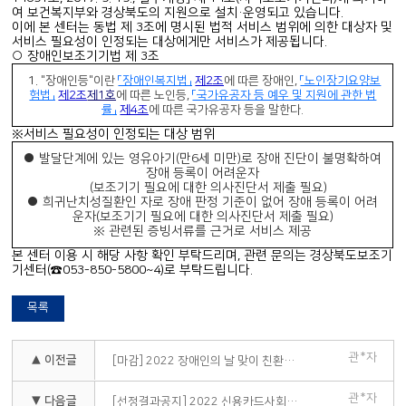
여 보건복지부와 경상북도의 지원으로 설치·운영되고 있습니다.
이에 본 센터는 동법 제 3조에 명시된 법적 서비스 범위에 의한 대상자 및
서비스 필요성이 인정되는 대상에게만 서비스가 제공됩니다.
○ 장애인보조기기법 제 3조
1.
"장애인등"이란
「장애인복지법」
제2조
에 따른 장애인,
「노인장기요양보
험법」
제2조
제1호
에 따른 노인등,
「국가유공자 등 예우 및 지원에 관한 법
률」
제4조
에 따른 국가유공자 등을 말한다.
※서비스 필요성이 인정되는 대상 범위
● 발달단계에 있는 영유아기(만6세 미만)로 장애 진단이 불명확하여
장애 등록이 어려운자
(보조기기 필요에 대한 의사진단서 제출 필요)
● 희귀난치성질환인 자로 장애 판정 기준이 없어 장애 등록이 어려
운자(보조기기 필요에 대한 의사진단서 제출 필요)
※ 관련된 증빙서류를 근거로 서비스 제공
본 센터 이용 시 해당 사항 확인 부탁드리며, 관련 문의는 경상북도보조기
기센터(☎053-850-5800~4)로 부탁드립니다.
목록
관*자
▲ 이전글
[마감] 2022 장애인의 날 맞이 친환경 DIY 보조기기 휠체어 KIT를 활용한 휠체어 바로알기 교육
관*자
▼ 다음글
[선정결과공지] 2022 신용카드사회공헌재단 희귀난치어린이 지원대상자 선정알림