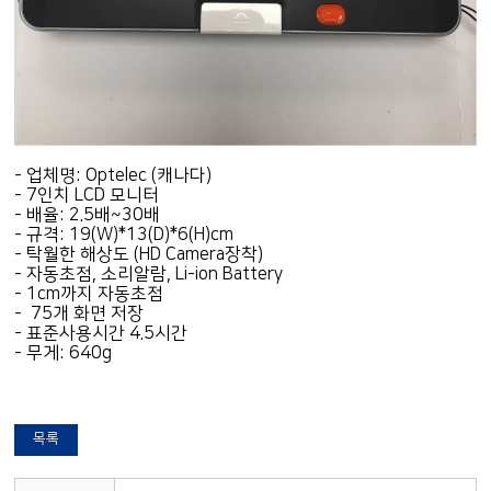
- 업체명: Optelec (캐나다)
- 7인치 LCD 모니터
- 배율: 2.5배~30배
- 규격: 19(W)*13(D)*6(H)cm
- 탁월한 해상도 (HD Camera장착)
- 자동초점, 소리알람, Li-ion Battery
- 1cm까지 자동초점
- 75개 화면 저장
- 표준사용시간 4.5시간
- 무게: 640g
목록