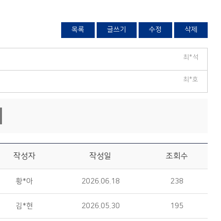
목록
글쓰기
수정
삭제
최*석
최*호
작성자
작성일
조회수
황*아
2026.06.18
238
김*현
2026.05.30
195