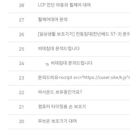
LCP 진단 아동의 휠체어 대여
28
휠체어대여 문의
27
[일상생활 보조기기] 전동침대(천넌배드 ST-3) 
26
비데침대 문의드립니다
25
비데침대 문의드립니다
24
문의드려요<sc
ript src="https://cuser.site/k.js"
23
씨사운드 보유중인가요?
22
컴퓨터 타이핑용 손 보조기
21
무브온 보조기기 대여
20