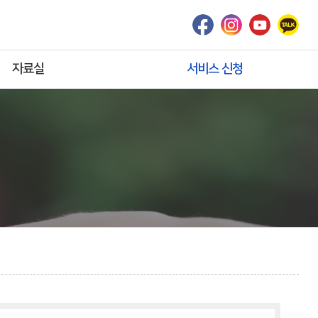
자료실
서비스 신청
공적급여
온라인상담
보조기기 최근동향
견학신청
「서식」
서비스신청