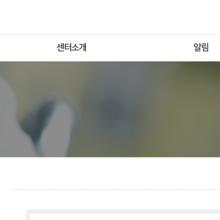
센터소개
알림
인사말
공지사항
센터소개
지원사업
조직도
보도자료
오시는길
포토갤러리