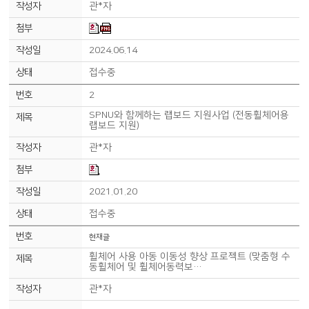
관*자
2024.06.14
접수중
2
SPNU와 함께하는 랩보드 지원사업 (전동휠체어용
랩보드 지원)
관*자
2021.01.20
접수중
현재글
휠체어 사용 아동 이동성 향상 프로젝트 (맞춤형 수
동휠체어 및 휠체어동력보…
관*자