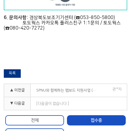
6. 문의사항:
경상북도보조기기센터 (☎053-850-5800)
토도웍스 카카오톡 플러스친구 1:1문의 / 토도웍스
(☎080-420-7272)
목록
관*자
▲ 이전글
SPNU와 함께하는 랩보드 지원사업 (전동휠체어용 랩보드 지원)
▼ 다음글
[다음글이 없습니다.]
전체
접수중