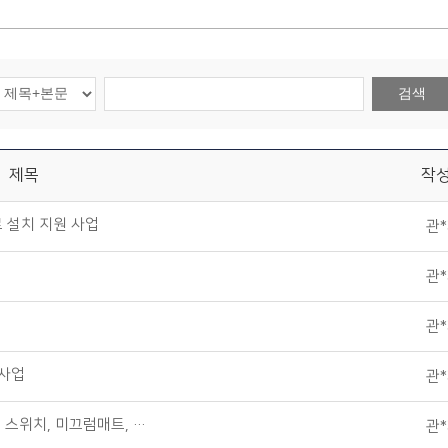
검색
제목
작
 설치 지원 사업
관
관
관
원사업
관
 스위치, 미끄럼매트, …
관