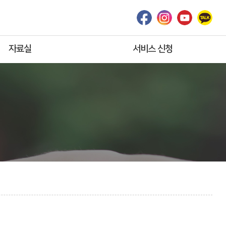
자료실
서비스 신청
공적급여
온라인상담
보조기기 최근동향
견학신청
「서식」
서비스신청