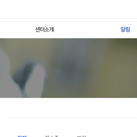
센터소개
알림
인사말
공지사항
센터소개
지원사업
조직도
보도자료
오시는길
포토갤러리