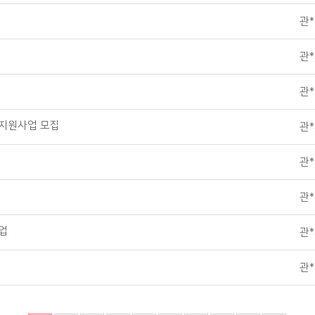
관
관
관
 지원사업 모집
관
관
관
업
관
관