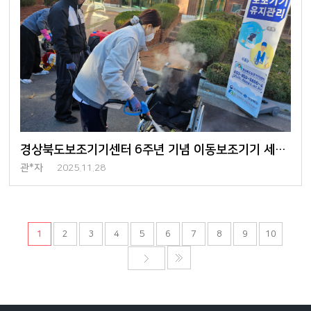
경상북도보조기기센터 6주년 기념 이동보조기기 세척 행사 진행
관*자
2025.11.28
1
2
3
4
5
6
7
8
9
10