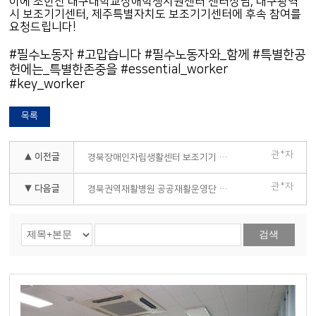
이에 조한진 대구대학교장애학생지원센터 센터장님, 대구광역
시 보조기기센터, 제주특별자치도 보조기기센터에 후속 참여를
요청드립니다!
#필수노동자 #고맙습니다 #필수노동자와_함께 #특별한공
헌에는_특별한존중을 #essential_worker
#key_worker
목록
관*자
▲ 이전글
경북장애인자립생활센터 보조기기 유지관리 및 찾아가는 전시회 진행
관*자
▼ 다음글
경북권역재활병원 공공재활운영단 견학
검색