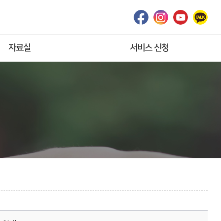
자료실
서비스 신청
공적급여
온라인상담
보조기기 최근동향
견학신청
「서식」
서비스신청