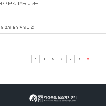
데복지재단 장애아동 및 청…
장 운영 잠정적 중단 안…
1
2
3
4
5
6
7
8
9