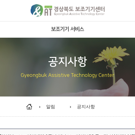
보조기기 서비스
주요사업
서비스영역
공지사항
서비스 절차
Gyeongbuk Assistive Technology Center
보유 보조기기
재사용 보조기기 안내
재사용 보조기기 현황
알림
공지사항
개조·제작 보조기기 현황