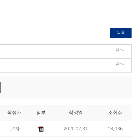
목록
관*자
관*자
작성자
첨부
작성일
조회수
관*자
2020.07.31
18,036