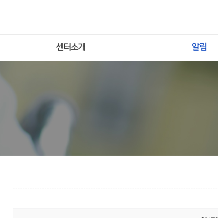
센터소개
알림
인사말
공지사항
센터소개
지원사업
조직도
보도자료
오시는길
포토갤러리