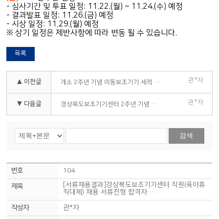
- 심사기간 및 투표 일정: 11.22.(월) ~ 11.24.(수) 예정
- 결과발표 일정: 11.26.(금) 예정
- 시상 일정: 11.29.(월) 예정
※ 상기 일정은 제반사항에 따라 변동 될 수 있습니다.
목록
관*자
▲ 이전글
개소 2주년 기념 이동보조기기 세척 서비스 안내
관*자
▼ 다음글
경상북도보조기기센터 2주년 기념 보조기기 UCC 공모전 안내 (기간 연장)
검색
104
[서류채용결과]경상북도보조기기센터 직원(육아휴
직대체) 채용 서류전형 합격자 …
관*자