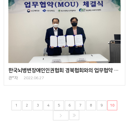
한국뇌병변장애인인권협회 경북협회와의 업무협약 체결
관*자
2022.06.27
1
2
3
4
5
6
7
8
9
10