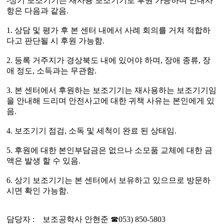
-
상기 보조기기는 재사용 보조기기로 후원 가능하며 안내사
항은 다음과 같음
.
1.
상담 및 평가 후 본 센터 내에서 사례 회의를 거쳐 적합하
다고 판단될 시 후원 가능함
.
2.
등록 거주지가 경상북도 내에 있어야 하며
,
장애 종류
,
장
애 정도
,
소득과는 무관함
.
3.
본 센터에서 후원하는 보조기기는 재사용하는 보조기기임
을 안내해 드리며 안전사고에 대한 귀책 사유는 본인에게 있
음
.
4.
보조기기 점검
,
소독 및 세척이 완료 된 상태임
.
5.
후원에 대한 본인부담금은 없으나 소모품 교체에 대한 금
액은 발생 할 수 있음
.
6.
상기 보조기기는 본 센터에서 보유하고 있으므로 방문하
시면 확인 가능함
.
담당자
:
보조공학사 안현준
☎
053) 850-5803