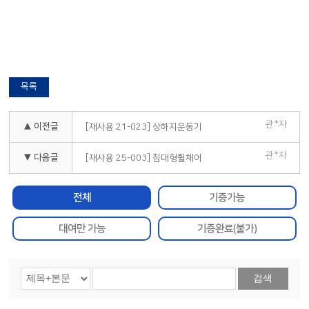
목록
관*자
▲ 이전글
[재사용 21-023] 상하지운동기
관*자
▼ 다음글
[재사용 25-003] 침대형휠체어
전체
기증가능
대여만 가능
기증완료(불가)
검색