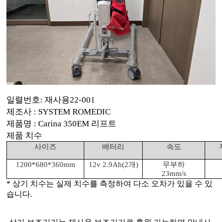
일렬번호
:
재사용
22-001
제조사
: SYSTEM ROMEDIC
제품명
: Carina 350EM
리프트
제품 치수
사이즈
배터리
속도
1200*680*360mm
12v 2.9Ah(2
개
)
무부하
23mm/s
*
상기 치수는 실제 치수를 측정하여 다소 오차가 있을 수 있
습니다
.