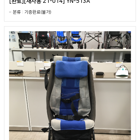
[완료][재사용 21-014] YN-513A
분류 : 기증완료(불가)