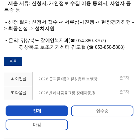
- 제출 서류: 신청서, 개인정보 수집 이용 동의서, 사업자 등
록증 등
- 신청 절차: 신청서 접수 -> 서류심사진행 -> 현장평가진행 -
> 최종선정 -> 설치지원
- 문의: 경상북도 장애인복지과(
☎ 054-880-3767)
경상북도 보조기기센터 김도협 (
☎ 053-850-5808)
목록
관*자
▲ 이전글
2026 굿피플X롯데칠성음료 보행장애아동 맞춤형 보조기구 지원사업
관*자
▼ 다음글
2026년 하나금융그룹 장애아동,청소년 학습 보조기구 지원사업
전체
접수중
마감