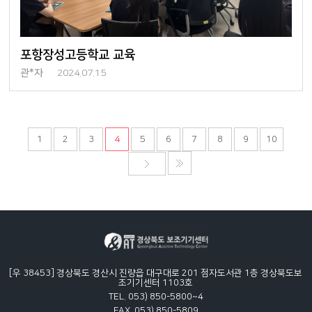
포항장성고등학교 교육
관*자
2024.07.15
1
2
3
4
5
6
7
8
9
10
[우 38453] 경상북도 경산시 진량읍 대구대로 201 점자도서관 1층 경상북도보
조기기센터 1103호
TEL. 053) 850-5800~4
FAX. 053) 850-5809