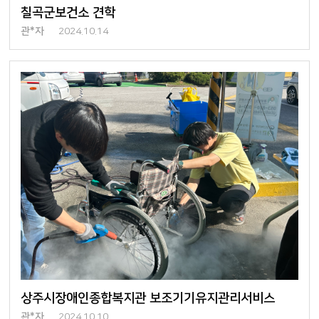
칠곡군보건소 견학
관*자
2024.10.14
상주시장애인종합복지관 보조기기유지관리서비스
관*자
2024.10.10