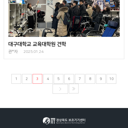
대구대학교 교육대학원 견학
관*자
2025.01.24
1
2
3
4
5
6
7
8
9
10