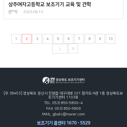
상주여자고등학교 보조기기 교육 및 견학
관*자
2025.06.13
1
2
3
4
5
6
7
8
9
10
[우 38453] 경상북도 경산시 진량읍 대구대로 201 점자도서관 1층 경상북도보
조기기센터 1103호
TEL. 053) 850-5800~4
FAX. 053) 850-5809
MAIL. gbatc@naver.com
보조기기 콜센터 1670 - 5529