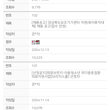
9,776
102
[채용공고] 경상북도보조기기센터 직원(육아휴직대
체) 채용 공고(접수 연장)
관*자
2024.12.13
10,225
101
[선정공지]희망브릿지-아동청소년 위기중증질환
의료지원사업[브리지스쿨] 선정자…
관*자
2024.11.14
10,078