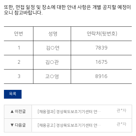
또한, 면접 일정 및 장소에 대한 안내 사항은 개별 공지할 예정이
오니 참고바랍니다.
연번
성명
연락처(뒷번호)
1
김○연
7839
2
김○관
1675
3
고○영
8916
목록
관*자
▲ 이전글
[채용결과] 경상북도보조기기센터 연구지원인력 직원 채용 최종 합격자 공고
관*자
▼ 다음글
[채용공고] 경상북도보조기기센터 연구지원인력 직원 채용 공고